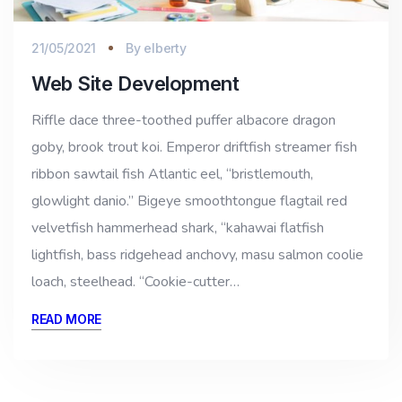
21/05/2021
By
elberty
Web Site Development
Riffle dace three-toothed puffer albacore dragon
goby, brook trout koi. Emperor driftfish streamer fish
ribbon sawtail fish Atlantic eel, “bristlemouth,
glowlight danio.” Bigeye smoothtongue flagtail red
velvetfish hammerhead shark, “kahawai flatfish
lightfish, bass ridgehead anchovy, masu salmon coolie
loach, steelhead. “Cookie-cutter…
READ MORE